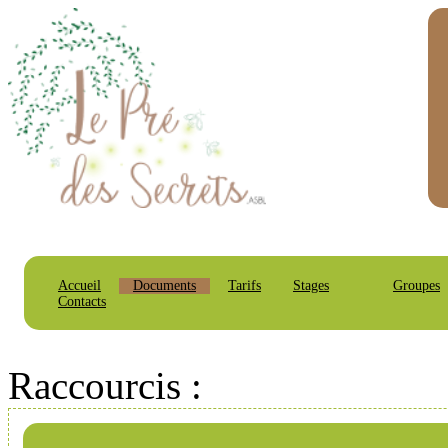
Accueil
Documents
Tarifs
Stages
Groupes
Contacts
Raccourcis :