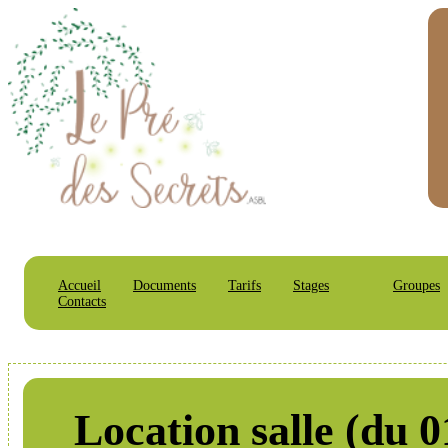
Accueil
Documents
Tarifs
Stages
Groupes
Contacts
Location salle (du 